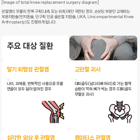
[Image of total knee replacement surgery diagram]
관절염이 무릎의 한쪽 구획(내측 또는 외측)에만 국한된 경우, 손상된 부분만 교체하는
부분치환술(반치환술, 단구획 인공 슬관절 치환술, UKA, Unicompartmental Knee
Arthroplasty)도 진행하게 됩니다.
주요 대상 질환
말기 퇴행성 관절염
고관절 괴사
나이, 과체중, 반복적인 사용으로 무릎
대퇴골두(넙다리뼈 머리)로 가는 혈액
연골이 모두 닳아 없어진 경우
순환이 막혀 뼈가 썩는 경우 (대퇴골두
무혈성 괴사)
심각한 외상 후 관절염
류마티스 관절염