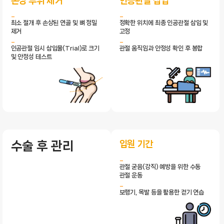
손상 부위 제거
인공관절 삽입
최소 절개 후 손상된 연골 및 뼈 정밀
정확한 위치에 최종 인공관절 삽입 및
제거
고정
인공관절 임시 삽입물(Trial)로 크기
관절 움직임과 안정성 확인 후 봉합
및 안정성 테스트
입원 기간
수술 후 관리
관절 굳음(강직) 예방을 위한 수동
관절 운동
보행기, 목발 등을 활용한 걷기 연습