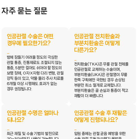
자주 묻는 질문
인공관절 수술은 어떤
인공관절 전치환술과
경우에 필요한가요?
부분치환술은 어떻게
다른가요?
밤에 잠들기 어려울 정도의 극심한
관절 통증, 진통제로도 조절되지 않는
전치환술(TKA)은 무릎 관절 전체를
통증, 5분만 걸어도 쉬어야 할 정도의
인공관절로 교체하는 수술이며,
보행 장애, O자·X자형 다리 변형, 관절
부분치환술(UKA)은 관절염이 무릎
강직 등이 있고, 약물·물리·주사 치료를
한쪽 구획에만 국한된 경우 손상된
6개월 이상 시행해도 효과가 없는
부분만 최소 절개로 교체합니다.
경우 권장됩니다.
부분치환술은 골 손실과 통증이 적고
재활이 더 빠릅니다.
인공관절 수명은 얼마나
인공관절 수술 후 재활은
되나요?
어떻게 진행되나요?
최근 재질 및 수술 기법의 발전으로
입원 중에는 관절 굳음 예방을 위한
20~30년까지 사용이 가능합니다.
수동 관절 운동과 보행기·목발을