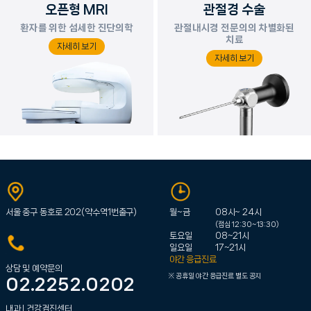
오픈형 MRI
관절경 수술
환자를 위한 섬세한 진단의학
관절내시경 전문의의 차별화된
치료
자세히 보기
자세히 보기
서울 중구 동호로 202(약수역1번출구)
월~금
08시~ 24시
(점심 12:30~13:30)
토요일
08~21시
일요일
17~21시
야간 응급진료
상담 및 예약문의
공휴일 야간 응급진료 별도 공지
02.2252.0202
내과 l 건강검진센터