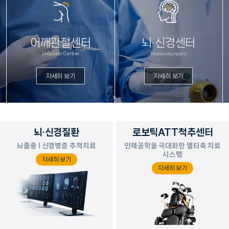
어깨관절센터
뇌·신경센터
Shoulder Center
Neourosurgery
자세히 보기
자세히 보기
뇌·신경질환
로보틱ATT척추센터
뇌졸중 l 신경병증 추적치료
인체공학을 극대화한 멀티축 치료
시스템
자세히 보기
자세히 보기