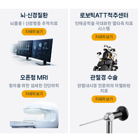
뇌·신경질환
로보틱ATT척추센터
뇌졸중 l 신경병증 추적치료
인체공학을 극대화한 멀티축 치료
시스템
자세히 보기
자세히 보기
오픈형 MRI
관절경 수술
환자를 위한 섬세한 진단의학
관절내시경 전문의의 차별화된
치료
자세히 보기
자세히 보기