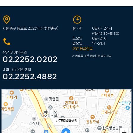
서울 중구 동호로 202(약수역1번출구)
월~금
08시~ 24시
(점심 12:30~13:30)
토요일
08~21시
일요일
17~21시
야간 응급진료
상담 및 예약문의
공휴일 야간 응급진료 별도 공지
02.2252.0202
내과 l 건강검진센터
02.2252.4882
반도정형외과병원