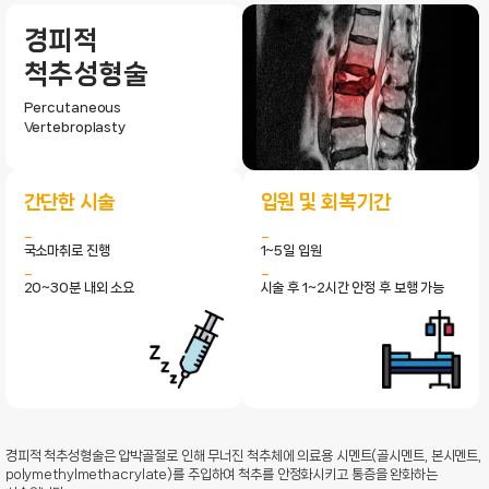
경피적
척추성형술
Percutaneous
Vertebroplasty
간단한 시술
입원 및 회복기간
국소마취로 진행
1~5일 입원
20~30분 내외 소요
시술 후 1~2시간 안정 후 보행 가능
경피적 척추성형술은 압박골절로 인해 무너진 척추체에 의료용 시멘트(골시멘트, 본시멘트,
polymethylmethacrylate)를 주입하여 척추를 안정화시키고 통증을 완화하는