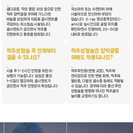
골다공증, 악성 종양, 외상 등으로 인한
국소마취 또는 수면마취 하에
척추 압박골절 부위에 가느다란
시술하므로 전신마취 부담이
바늘을 삽입하여 의료용 골시멘트를
없습니다. X-ray 영상증폭장치(C-
주입하는 최소침습 시술입니다.
arm)로 실시간으로 골절 위치를
골시멘트가 굳으면서 척추를
확인하면서 진행하며, 20~30분
안정화하고 통증을 완화합니다.
내외로 완료됩니다.
척추성형술 후 언제부터
척추성형술은 압박골절
걸을 수 있나요?
외에도 적용되나요?
시술 후 1~2시간 안정을 취한 뒤
척추후만증(변형 교정), 척추체
보행이 가능합니다. 입원은 통상
전이암으로 인한 변형 회복, 척추체
1~5일이 필요하며, 골시멘트가
혈관종, 다발성 골수종 등에도 적용될
굳으면서 척추 안정성이 확보됩니다.
수 있습니다. 경우에 따라 풍선 후만
성형술을 병행해 무너진 척추골의
높이를 교정하기도 합니다.