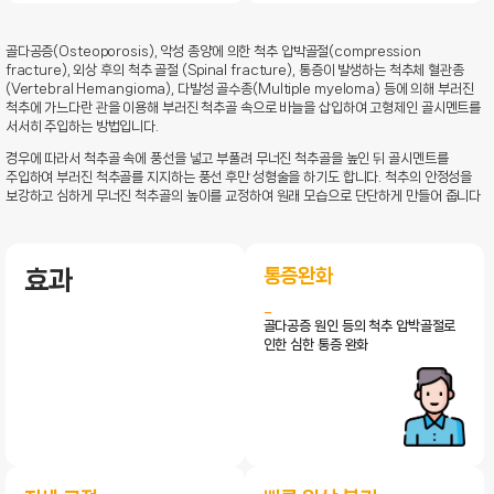
골다공증(Osteoporosis), 악성 종양에 의한 척추 압박골절(compression
fracture), 외상 후의 척추 골절 (Spinal fracture), 통증이 발생하는 척추체 혈관종
(Vertebral Hemangioma), 다발성 골수종(Multiple myeloma) 등에 의해 부러진
척추에 가느다란 관을 이용해 부러진 척추골 속으로 바늘을 삽입하여 고형제인 골시멘트를
서서히 주입하는 방법입니다.
경우에 따라서 척추골 속에 풍선을 넣고 부풀려 무너진 척추골을 높인 뒤 골시멘트를
주입하여 부러진 척추골를 지지하는 풍선 후만 성형술을 하기도 합니다. 척추의 안정성을
보강하고 심하게 무너진 척추골의 높이를 교정하여 원래 모습으로 단단하게 만들어 줍니다
통증완화
효과
골다공증 원인 등의 척추 압박골절로
인한 심한 통증 완화