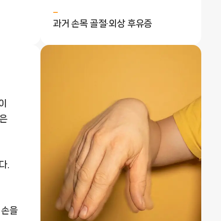
과거 손목 골절·외상 후유증
)이
락은
다.
럼 손을