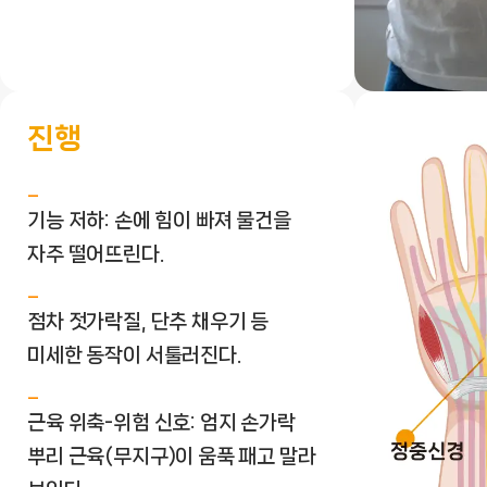
진행
기능 저하: 손에 힘이 빠져 물건을
자주 떨어뜨린다.
점차 젓가락질, 단추 채우기 등
미세한 동작이 서툴러진다.
근육 위축-위험 신호: 엄지 손가락
뿌리 근육(무지구)이 움푹 패고 말라