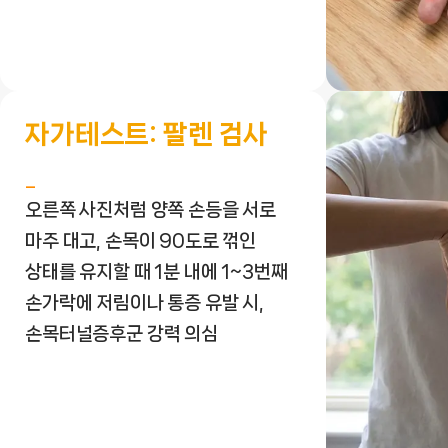
자가테스트: 팔렌 검사
오른쪽 사진처럼 양쪽 손등을 서로
마주 대고, 손목이 90도로 꺾인
상태를 유지할 때 1분 내에 1~3번째
손가락에 저림이나 통증 유발 시,
손목터널증후군 강력 의심