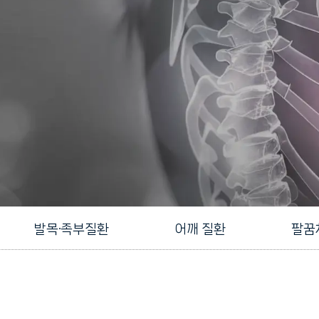
발목·족부질환
어깨 질환
팔꿈