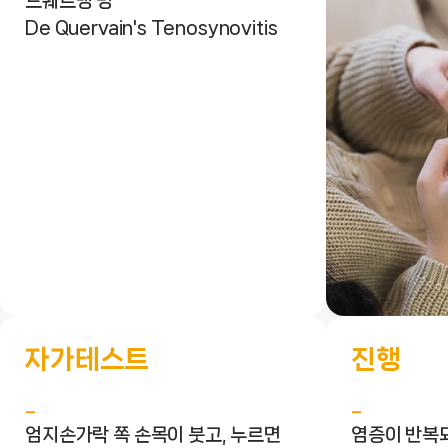
드퀘르뱅 병
De Quervain's Tenosynovitis
자가테스트
진행
엄지손가락 쪽 손목이 붓고, 누르면
염증이 반복