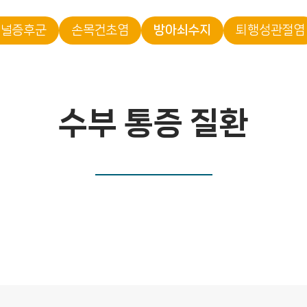
터널증후군
손목건초염
방아쇠수지
퇴행성관절염
수부 통증 질환