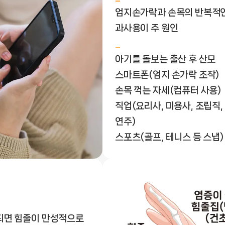
엄지손가락과 손목의 반복적
과사용이 주 원인
아기를 돌보는 출산 후 산모
스마트폰(엄지 손가락 조작)
손목 꺽는 자세(컴퓨터 사용)
직업(요리사, 미용사, 조립직,
연주)
스포츠(골프, 테니스 등 스냅)
되면 힘줄이 만성적으로