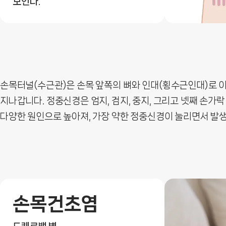
보인다.
손목터널(수근관)은 손목 앞쪽의 뼈와 인대(횡수근인대)로 이루
지나갑니다. 정중신경은 엄지, 검지, 중지, 그리고 넷째 손
다양한 원인으로 높아져, 가장 약한 정중신경이 눌리면서 발
손목건초염