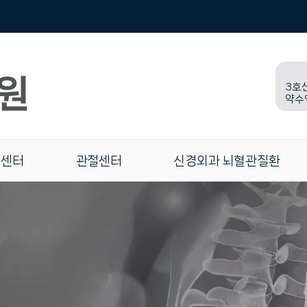
3호
약수
크센터
관절센터
신경외과 뇌혈관질환