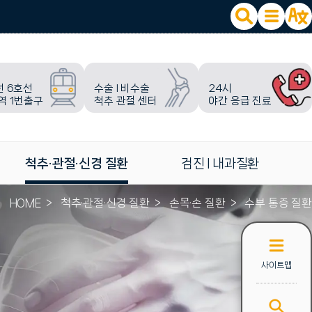
선 6호선
수술 l 비수술
24시
역 1번출구
척추 관절 센터
야간 응급 진료
척추·관절·신경 질환
검진 l 내과질환
HOME
척추·관절·신경 질환
손목·손 질환
수부 통증 질환
사이트맵