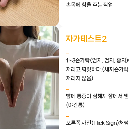
손목에 힘을 주는 직업
자가테스트2
1~3손가락(엄지, 검지, 중지
저리고 찌릿하다.(새끼손가
저리지 않음)
밤에 통증이 심해져 잠에서 깬
(야간통)
오른쪽 사진(Flick Sign)처