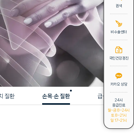
검색
비수술센터
국민건강검진
카카오 상담
치 질환
손목·손 질환
급성외상 클리닉
24시
응급진료
월~금 8~24시
토 8~21시
일 17~21시