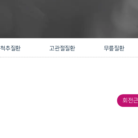
척추질환
고관절질환
무릎질환
회전