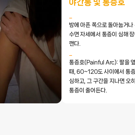
야간통 및 통증호
밤에 아픈 쪽으로 돌아눕거나
수면 자세에서 통증이 심해 
깬다.
통증호(Painful Arc): 팔을
때, 60~120도 사이에서 통
심하고, 그 구간을 지나면 오
통증이 줄어든다.