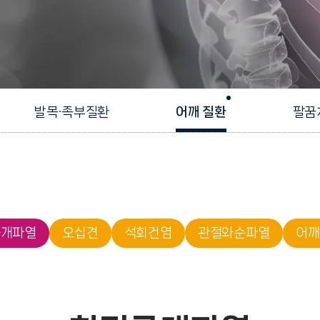
발목·족부질환
어깨 질환
팔꿈
근개파열
오십견
석회건염
관절와순파열
어깨