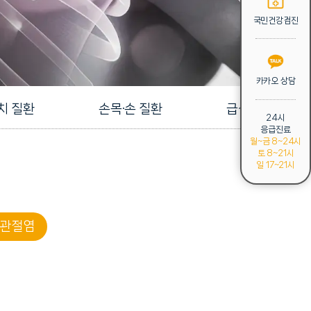
국민건강검진
카카오 상담
치 질환
손목·손 질환
급성외상 클리닉
24시
응급진료
월~금 8~24시
토 8~21시
일 17~21시
관절염