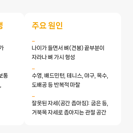
행
주요 원인
가
나이가 들면서 뼈(견봉) 끝부분이
자라나 뼈 가시 형성
(보통
수영, 배드민턴, 테니스, 야구, 목수,
,
도배공 등 반복적 마찰
잘못된 자세(공간 좁아짐): 굽은 등,
거북목 자세로 좁아지는 관절 공간