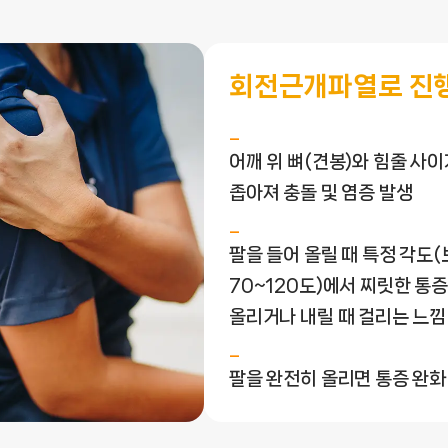
회전근개파열로 진
어깨 위 뼈(견봉)와 힘줄 사이
좁아져 충돌 및 염증 발생
팔을 들어 올릴 때 특정 각도
70~120도)에서 찌릿한 통증
올리거나 내릴 때 걸리는 느낌
팔을 완전히 올리면 통증 완화