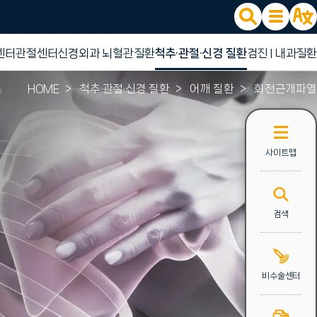
센터
관절센터
신경외과 뇌혈관질환
척추·관절·신경 질환
검진 l 내과질환
HOME
척추·관절·신경 질환
어깨 질환
회전근개파열
사이트맵
검색
비수술센터