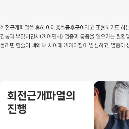
회전근개파열을 흔히 어깨충돌증후군이라고 표현하기도 하는데,
견봉과 부딪히면서(끼이면서) 염증과 통증을 일으키는 질환입니
올리면 힘줄이 뼈와 뼈 사이에 끼어마찰이 발생하고, 염증이
회전근개파열의
진행